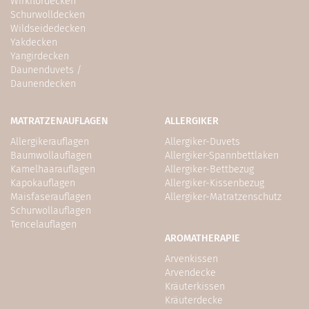
Wirkflordecken
Schurwolldecken
Wildseidedecken
Yakdecken
Yangirdecken
Daunenduvets /
Daunendecken
MATRATZENAUFLAGEN
ALLERGIKER
Allergikerauflagen
Allergiker-Duvets
Baumwollauflagen
Allergiker-Spannbettlaken
Kamelhaarauflagen
Allergiker-Bettbezug
Kapokauflagen
Allergiker-Kissenbezug
Maisfaserauflagen
Allergiker-Matratzenschutz
Schurwollauflagen
Tencelauflagen
AROMATHERAPIE
Arvenkissen
Arvendecke
Kräuterkissen
Kräuterdecke