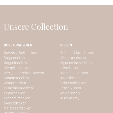
Unsere Collection
DUVET-RATGEBER
KISSEN
Duvets / Bettdecken
Seitenschläferkissen
Steppdecken
Allergikerkissen
Doppeldecken
Ergonomische Kissen
Allergiker-Duvets
Hirsekissen
Vier-Jahreszeiten-Duvets
Kamelhaarkissen
Sommerdecken
Kapokkissen
Winterdecken
Schurwollkissen
Kamelhaardecken
Tencelkissen
Kapokdecken
Arvenkissen
Kaschmirdecken
Kissenspray
Lyocelldecken
Maisfaserdecken