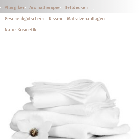
Allergiker
Aroma­therapie
Bett­decken
1
Geschenkgutschein
Kissen
Matratzen­­auflagen
Natur Kosmetik