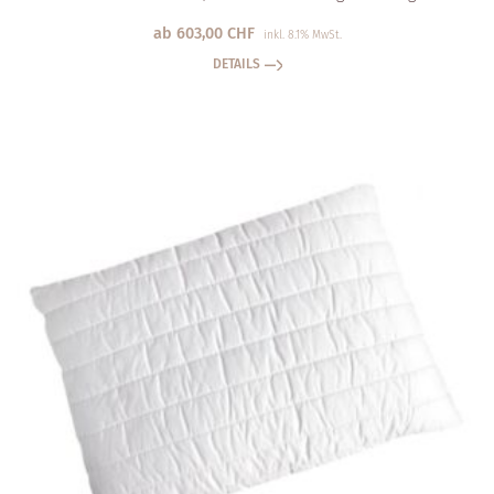
ab
603,00
CHF
inkl. 8.1% MwSt.
DETAILS