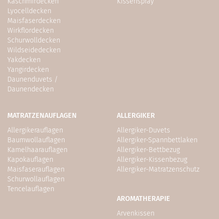
Kaschmirdecken
Kissenspray
Lyocelldecken
Maisfaserdecken
Wirkflordecken
Schurwolldecken
Wildseidedecken
Yakdecken
Yangirdecken
Daunenduvets /
Daunendecken
MATRATZENAUFLAGEN
ALLERGIKER
Allergikerauflagen
Allergiker-Duvets
Baumwollauflagen
Allergiker-Spannbettlaken
Kamelhaarauflagen
Allergiker-Bettbezug
Kapokauflagen
Allergiker-Kissenbezug
Maisfaserauflagen
Allergiker-Matratzenschutz
Schurwollauflagen
Tencelauflagen
AROMATHERAPIE
Arvenkissen