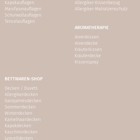
Kapokauflagen
Allergiker-Kissenbezug
Maisfaserauflagen
Allergiker-Matratzenschutz
Schurwollauflagen
Tencelauflagen
AROMATHERAPIE
Arvenkissen
Arvendecke
Kräuterkissen
Kräuterdecke
Kissenspray
BETTWAREN-SHOP
Decken / Duvets
Allergikerdecken
Ganzjahresdecken
Sommerdecken
Winterdecken
Kamelhaardecken
Kapokdecken
Kaschmirdecken
Lyocelldecken