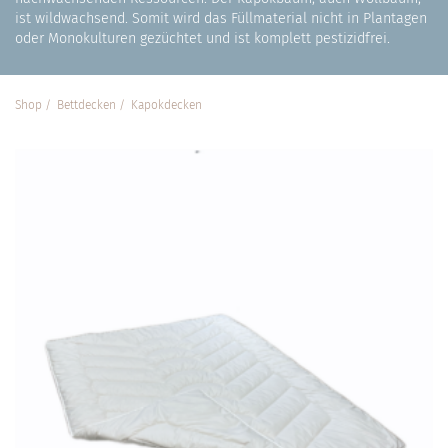
ist wildwachsend. Somit wird das Füllmaterial nicht in Plantagen
oder Monokulturen gezüchtet und ist komplett pestizidfrei.
Shop
Bett­decken
Kapok­decken