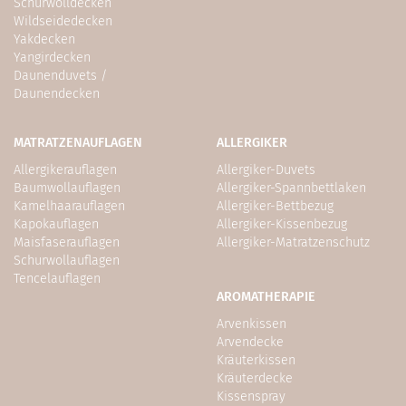
Schurwolldecken
Wildseidedecken
Yakdecken
Yangirdecken
Daunenduvets /
Daunendecken
MATRATZENAUFLAGEN
ALLERGIKER
Allergikerauflagen
Allergiker-Duvets
Baumwollauflagen
Allergiker-Spannbettlaken
Kamelhaarauflagen
Allergiker-Bettbezug
Kapokauflagen
Allergiker-Kissenbezug
Maisfaserauflagen
Allergiker-Matratzenschutz
Schurwollauflagen
Tencelauflagen
AROMATHERAPIE
Arvenkissen
Arvendecke
Kräuterkissen
Kräuterdecke
Kissenspray