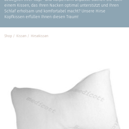
einem Kissen, das Ihren Nacken optimal unterstützt und Ihren
Schlaf erholsam und komfortabel macht? Unsere Hirse
Kopfkissen erfüllen Ihnen diesen Traum!
Shop
Kissen
Hirse­kissen