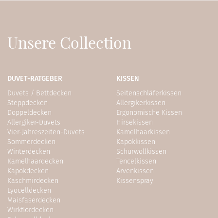
Unsere Collection
DUVET-RATGEBER
KISSEN
Duvets / Bettdecken
Seitenschläferkissen
Steppdecken
Allergikerkissen
Doppeldecken
Ergonomische Kissen
Allergiker-Duvets
Hirsekissen
Vier-Jahreszeiten-Duvets
Kamelhaarkissen
Sommerdecken
Kapokkissen
Winterdecken
Schurwollkissen
Kamelhaardecken
Tencelkissen
Kapokdecken
Arvenkissen
Kaschmirdecken
Kissenspray
Lyocelldecken
Maisfaserdecken
Wirkflordecken