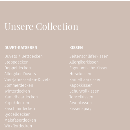
Unsere Collection
DUVET-RATGEBER
KISSEN
Duvets / Bettdecken
Seitenschläferkissen
Steppdecken
Allergikerkissen
Doppeldecken
Ergonomische Kissen
Allergiker-Duvets
Hirsekissen
Vier-Jahreszeiten-Duvets
Kamelhaarkissen
Sommerdecken
Kapokkissen
Winterdecken
Schurwollkissen
Kamelhaardecken
Tencelkissen
Kapokdecken
Arvenkissen
Kaschmirdecken
Kissenspray
Lyocelldecken
Maisfaserdecken
Wirkflordecken