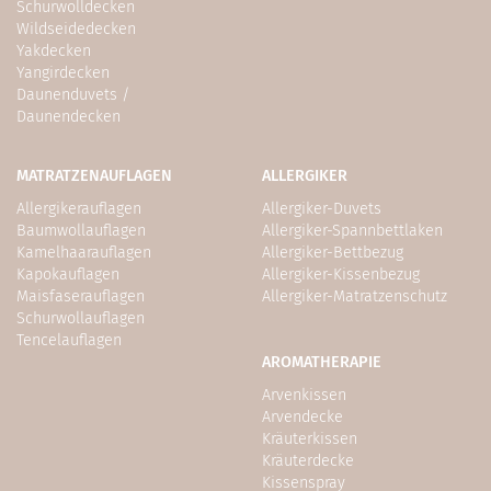
Schurwolldecken
Wildseidedecken
Yakdecken
Yangirdecken
Daunenduvets /
Daunendecken
MATRATZENAUFLAGEN
ALLERGIKER
Allergikerauflagen
Allergiker-Duvets
Baumwollauflagen
Allergiker-Spannbettlaken
Kamelhaarauflagen
Allergiker-Bettbezug
Kapokauflagen
Allergiker-Kissenbezug
Maisfaserauflagen
Allergiker-Matratzenschutz
Schurwollauflagen
Tencelauflagen
AROMATHERAPIE
Arvenkissen
Arvendecke
Kräuterkissen
Kräuterdecke
Kissenspray