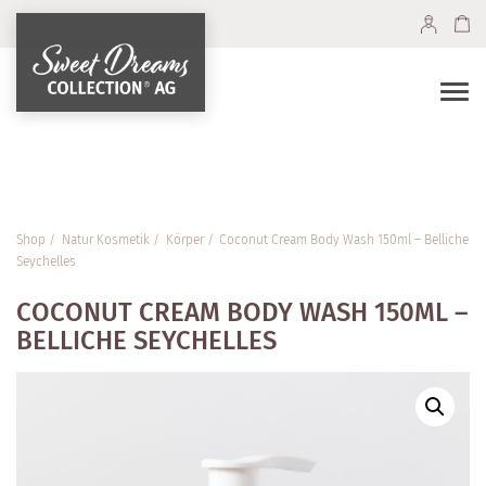
Togg
navi
Shop
Natur Kosmetik
Körper
Coconut Cream Body Wash 150ml – Belliche
Seychelles
COCONUT CREAM BODY WASH 150ML –
BELLICHE SEYCHELLES