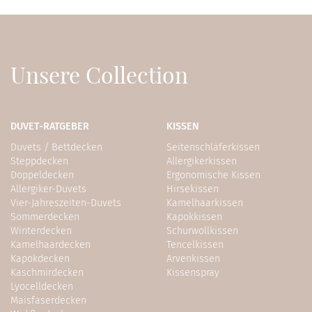
Unsere Collection
DUVET-RATGEBER
KISSEN
Duvets / Bettdecken
Seitenschläferkissen
Steppdecken
Allergikerkissen
Doppeldecken
Ergonomische Kissen
Allergiker-Duvets
Hirsekissen
Vier-Jahreszeiten-Duvets
Kamelhaarkissen
Sommerdecken
Kapokkissen
Winterdecken
Schurwollkissen
Kamelhaardecken
Tencelkissen
Kapokdecken
Arvenkissen
Kaschmirdecken
Kissenspray
Lyocelldecken
Maisfaserdecken