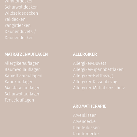
Wirkflordecken
Schurwolldecken
Wildseidedecken
Yakdecken
Yangirdecken
Daunenduvets /
Daunendecken
MATRATZENAUFLAGEN
ALLERGIKER
Allergikerauflagen
Allergiker-Duvets
Baumwollauflagen
Allergiker-Spannbettlaken
Kamelhaarauflagen
Allergiker-Bettbezug
Kapokauflagen
Allergiker-Kissenbezug
Maisfaserauflagen
Allergiker-Matratzenschutz
Schurwollauflagen
Tencelauflagen
AROMATHERAPIE
Arvenkissen
Arvendecke
Kräuterkissen
Kräuterdecke